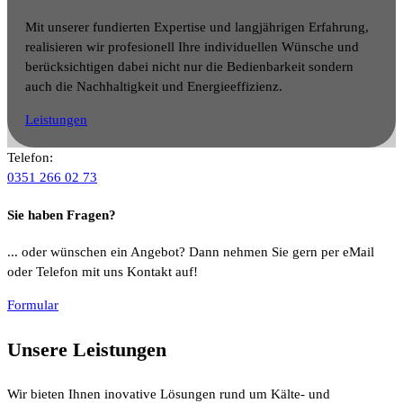
Mit unserer fundierten Expertise und langjährigen Erfahrung,
realisieren wir profesionell Ihre individuellen Wünsche und
berücksichtigen dabei nicht nur die Bedienbarkeit sondern
auch die Nachhaltigkeit und Energieeffizienz.
Leistungen
Telefon:
0351 266 02 73
Sie haben Fragen?
... oder wünschen ein Angebot? Dann nehmen Sie gern per eMail
oder Telefon mit uns Kontakt auf!
Formular
Unsere
Leistungen
Wir bieten Ihnen inovative Lösungen rund um Kälte- und