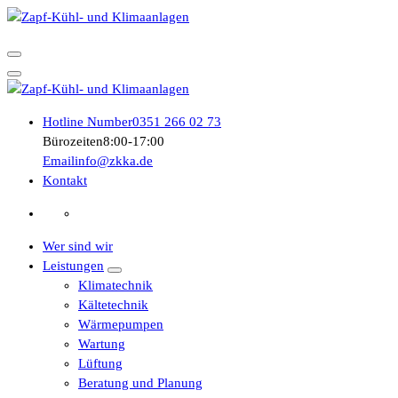
Zum
Inhalt
GmbH Dresden
springen
GmbH Dresden
Hotline Number
0351 266 02 73
Bürozeiten
8:00-17:00
Email
info@zkka.de
Kontakt
Wer sind wir
Leistungen
Klimatechnik
Kältetechnik
Wärmepumpen
Wartung
Lüftung
Beratung und Planung