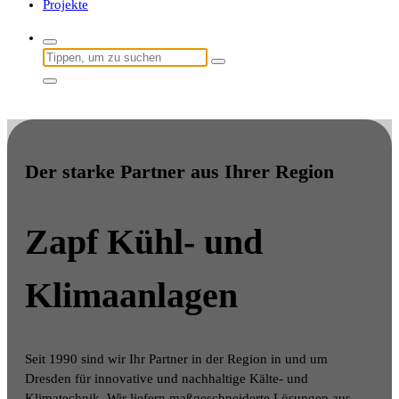
Projekte
Suche
nach:
Der starke Partner aus Ihrer Region
Zapf
Kühl- und
Klimaanlagen
Seit 1990 sind wir Ihr Partner in der Region in und um
Dresden für innovative und nachhaltige Kälte- und
Klimatechnik. Wir liefern maßgeschneiderte Lösungen aus